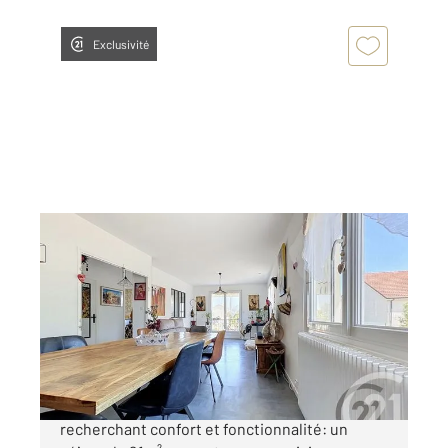
Exclusivité
VITTEL 88
2
89 m
, 5 pièces
Ref : 5684
Maison à vendre
285 000 €
Maison de 89m² à Vittel, idéale pour une famille
recherchant confort et fonctionnalité: un