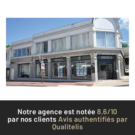
CENTURY 21 Les Portes d'Or
10 avenue Bouloumie
VITTEL - 88800
Envoyer un message
Téléphoner à l'agence
Notre agence est notée
8,6/10
par nos clients
Avis authentifiés par
Qualitelis