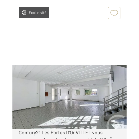
Exclusivité
VITTEL 88
2
116 m
, 2 pièces
Ref : 5269
Maison à vendre
144 000 €
Visiter le site dédié
Century21 Les Portes D'Or VITTEL vous