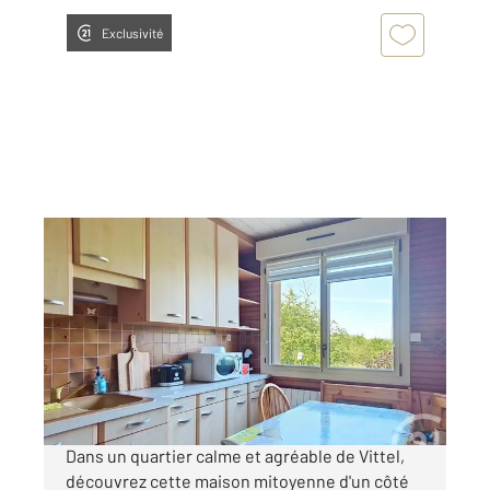
Exclusivité
VITTEL 88
2
95 m
, 4 pièces
Ref : 5625
Maison à vendre
170 000 €
Visiter le site dédié
Dans un quartier calme et agréable de Vittel,
découvrez cette maison mitoyenne d'un côté