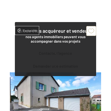
Vous êtes acquéreur et vendeur,
Exclusivité
nos agents immobiliers peuvent vous
accompagner dans vos projets
Contacter l'agence
Demander une estimation
VITTEL 88
2
152,50 m
, 8 pièces
Ref : 5040
Maison à vendre
230 000 €