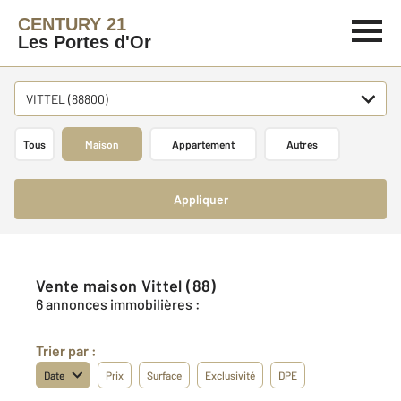
CENTURY 21
Les Portes d'Or
VITTEL (88800)
Tous
Maison
Appartement
Autres
Appliquer
Vente maison Vittel (88)
6 annonces immobilières :
Trier par :
Date
Prix
Surface
Exclusivité
DPE