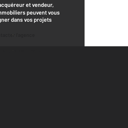
acquéreur et vendeur,
mmobiliers peuvent vous
er dans vos projets
ntacter l'agence
der une estimation