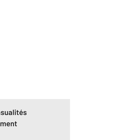
sualités
ement