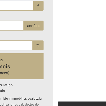
€
années
%
és
mois
ances)
mulation
uls
n bien immobilier, évaluez la
utilisant nos calculettes de