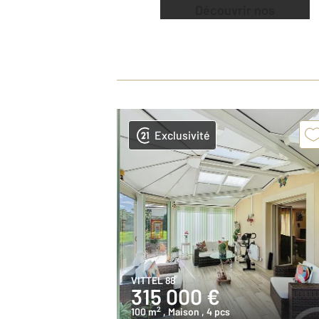
Découvrir nos
offres
Exclusivité
VITTEL 88
315 000 €
2
100 m
, Maison
, 4 pcs