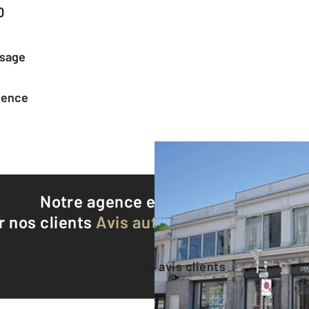
0
ssage
agence
Notre agence est notée
8,6/10
r nos clients
Avis authentifiés par Qualite
Voir tous les avis clients