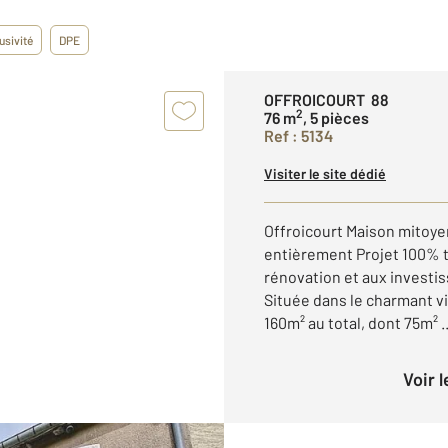
usivité
DPE
OFFROICOURT 88
2
76 m
, 5 pièces
Ref : 5134
Visiter le site dédié
Offroicourt Maison mitoy
entièrement Projet 100% 
rénovation et aux investis
Située dans le charmant vi
160m² au total, dont 75m² ..
Voir 