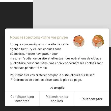
Parlons de vous, parlons biens
500 m
©
Mappy
Votre agence est notée
Achat
Location
Vente
Gestion
8,6
/
10
8,4/10