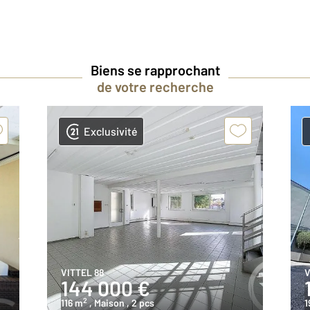
Biens se rapprochant
de votre recherche
Exclusivité
VITTEL 88
V
144 000 €
2
116 m
, Maison
, 2 pcs
1