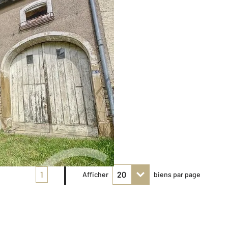
1
Afficher
biens par page