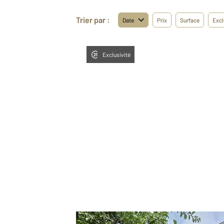
Trier par :
Date
Prix
Surface
Excl
Exclusivité