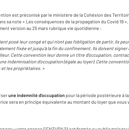
ntion est préconisé par le ministère de la Cohésion des Territoi
dans sa note « Les conséquences de la propagation du Covid 19 »,
ment version au 25 mars rubrique vie quotidienne :
ient posé leur congé et qui n’ont pas l’obligation de partir, ils pe
alement fixée et jusqu’à la fin du confinement. Ils doivent signe
lleur. Cette convention leur donne un titre d’occupation, contrac
’une indemnisation d’occupation (égale au loyer). Cette conventi
et les propriétaires. »
rser
une indemnité d'occupation
pour la période postérieure à la
ce sera en principe équivalente au montant du loyer que vous v
z pas : votre agence CENTURY 21 est fermée au public mais touj